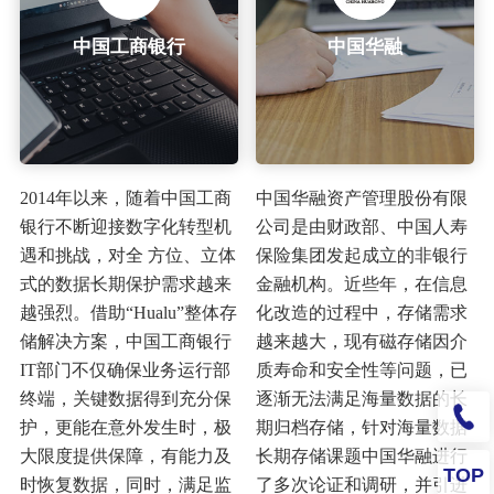
中国工商银行
中国华融
2014年以来，随着中国工商
中国华融资产管理股份有限
银行不断迎接数字化转型机
公司是由财政部、中国人寿
遇和挑战，对全 方位、立体
保险集团发起成立的非银行
式的数据长期保护需求越来
金融机构。近些年，在信息
越强烈。借助“Hualu”整体存
化改造的过程中，存储需求
储解决方案，中国工商银行
越来越大，现有磁存储因介
IT部门不仅确保业务运行部
质寿命和安全性等问题，已
终端，关键数据得到充分保
逐渐无法满足海量数据的长
护，更能在意外发生时，极
期归档存储，针对海量数据
大限度提供保障，有能力及
长期存储课题中国华融进行
TOP
时恢复数据，同时，满足监
了多次论证和调研，并引进