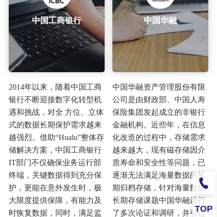
中国工商银行
中国华融
2014年以来，随着中国工商
中国华融资产管理股份有限
银行不断迎接数字化转型机
公司是由财政部、中国人寿
遇和挑战，对全 方位、立体
保险集团发起成立的非银行
式的数据长期保护需求越来
金融机构。近些年，在信息
越强烈。借助“Hualu”整体存
化改造的过程中，存储需求
储解决方案，中国工商银行
越来越大，现有磁存储因介
IT部门不仅确保业务运行部
质寿命和安全性等问题，已
终端，关键数据得到充分保
逐渐无法满足海量数据的长
护，更能在意外发生时，极
期归档存储，针对海量数据
大限度提供保障，有能力及
长期存储课题中国华融进行
TOP
时恢复数据，同时，满足监
了多次论证和调研，并引进